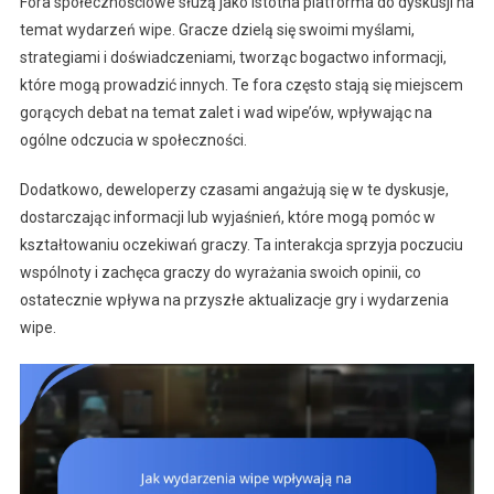
Fora społecznościowe służą jako istotna platforma do dyskusji na
temat wydarzeń wipe. Gracze dzielą się swoimi myślami,
strategiami i doświadczeniami, tworząc bogactwo informacji,
które mogą prowadzić innych. Te fora często stają się miejscem
gorących debat na temat zalet i wad wipe’ów, wpływając na
ogólne odczucia w społeczności.
Dodatkowo, deweloperzy czasami angażują się w te dyskusje,
dostarczając informacji lub wyjaśnień, które mogą pomóc w
kształtowaniu oczekiwań graczy. Ta interakcja sprzyja poczuciu
wspólnoty i zachęca graczy do wyrażania swoich opinii, co
ostatecznie wpływa na przyszłe aktualizacje gry i wydarzenia
wipe.