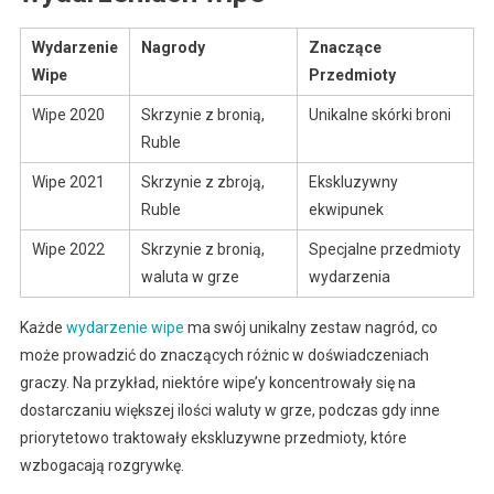
Wydarzenie
Nagrody
Znaczące
Wipe
Przedmioty
Wipe 2020
Skrzynie z bronią,
Unikalne skórki broni
Ruble
Wipe 2021
Skrzynie z zbroją,
Ekskluzywny
Ruble
ekwipunek
Wipe 2022
Skrzynie z bronią,
Specjalne przedmioty
waluta w grze
wydarzenia
Każde
wydarzenie wipe
ma swój unikalny zestaw nagród, co
może prowadzić do znaczących różnic w doświadczeniach
graczy. Na przykład, niektóre wipe’y koncentrowały się na
dostarczaniu większej ilości waluty w grze, podczas gdy inne
priorytetowo traktowały ekskluzywne przedmioty, które
wzbogacają rozgrywkę.