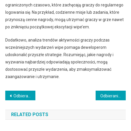
ograniczonych czasowo, które zachęcają graczy do regularnego
logowania się. Na przykład, codzienne misje lub zadania, które
przynoszą cenne nagrody, mogą utrzymać graczy w grze nawet
po zniknięciu początkowej ekscytacji wipe’em.
Dodatkowo, analiza trendów aktywności graczy podczas
wcześniejszych wydarzeń wipe pomaga deweloperom
udoskonalić przyszłe strategie. Rozumiejąc, jakie nagrody i
wyzwania najbardziej odpowiadają społeczności, mogą
dostosować przyszłe wydarzenia, aby zmaksymalizować
zaangażowanie i utrzymanie.
Post
Odbieranie prezentów w Escape From Tarkov: Dyskusje społeczności, Fora, Porady graczy
Odbieranie prezentów w Escape From Tarkov: Dane historyczne, Przeszłe nagrody, Zaangażowanie użytkowników
navigation
RELATED POSTS