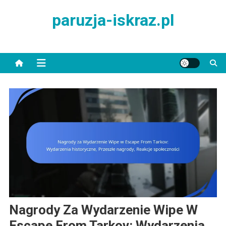
Skip
paruzja-iskraz.pl
to
content
Nagrody Za Wydarzenie Wipe W
Escape From Tarkov: Wydarzenia