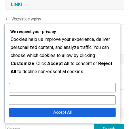
LINKI
Wszystkie wpisy
Skontaktuj się z nami
We respect your privacy
Cookies help us improve your experience, deliver
Nasza historia
personalized content, and analyze traffic. You can
choose which cookies to allow by clicking
KATEGORIE
Customize
. Click
Accept All
to consent or
Reject
All
to decline non-essential cookies.
Kampanie Twitch Drops
Nagrody Wipe-Event
Customize
Procesy zgłaszania prezentów
Reject All
Accept All
SZUKAJ
Search