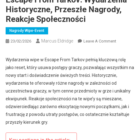
Historyczne, Przeszłe Nagrody,
Reakcje Społeczności
Nagrody Wipe-Event
Marcus Eldridge
On
23/02/2026
Leave A Comment
Nagrody
Za
Wydarzenia wipe w Escape From Tarkov pełnią kluczową rolę
Wydarzenie
jako reset, który usuwa postępy graczy, pozwalając wszystkim na
Wipe
nowy start i doświadczenie świeżych treści. Historycznie,
W
wydarzenia te oferowały różne nagrody w zależności od
Escape
uczestnictwa graczy, w tym cenne przedmioty w grze i unikalny
From
Tarkov:
ekwipunek. Reakcje społeczności na te wipe’y są mieszane,
Wydarzenia
odzwierciedlając zarówno ekscytację nowymi początkami, jak i
Historyczne,
frustrację z powodu utraty postępów, co ostatecznie kształtuje
Przeszłe
przyszły kierunek gry.
Nagrody,
Reakcje