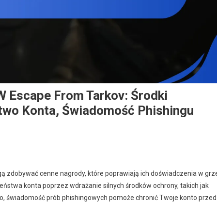
 Escape From Tarkov: Środki
two Konta, Świadomość Phishingu
n
agrody
a
 zdobywać cenne nagrody, które poprawiają ich doświadczenia w grz
ydarzenie
eństwa konta poprzez wdrażanie silnych środków ochrony, takich jak
ipe
wo, świadomość prób phishingowych pomoże chronić Twoje konto przed
W
scape