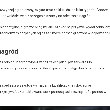
wyczaj ograniczony, często trwa od kilku dni do kilku tygodni. Gracze
 upewnić się, że nie przegapią szansy na odebranie nagród.
ę niedostępne, a gracze będą musieli czekać na przyszłe wydarzenia, ab
ośrednictwem oficjalnych ogłoszeń może pomóc graczom w odpowiedn
nagród
odbioru nagród Wipe-Eventu, takich jak błędy serwera lub
iczne mogą czasami uniemożliwić graczom dostęp do ich nagród, co
e spełniają wszystkie wymagania kwalifikacyjne i dokładnie
ę utrzymywać, skontaktowanie się z pomocą techniczną może pomóc w