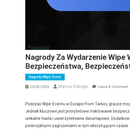
Nagrody Za Wydarzenie Wipe W
Bezpieczeństwa, Bezpieczeńs
Nagrody Wipe-Event
Marcus Eldridge
O
24/02/2026
Leave A Comment
N
Z
Podczas Wipe-Eventu w Escape From Tarkov, gracze mogą
W
Jednak kluczowe jest priorytetowe traktowanie bezpiecz
W
unikalne hasła i uwierzytelnianie dwuetapowe. Dodatko
potencjalnymi zagrożeniami w tym ekscytującym czasie.
E