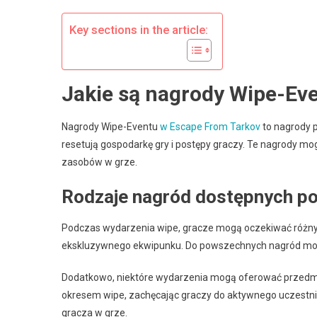
F
T
Key sections in the article:
Ś
B
B
Jakie są nagrody Wipe-Ev
K
Ś
P
Nagrody Wipe-Eventu
w Escape From Tarkov
to nagrody 
resetują gospodarkę gry i postępy graczy. Te nagrody m
zasobów w grze.
Rodzaje nagród dostępnych p
Podczas wydarzenia wipe, gracze mogą oczekiwać różnyc
ekskluzywnego ekwipunku. Do powszechnych nagród mogą 
Dodatkowo, niektóre wydarzenia mogą oferować przedmio
okresem wipe, zachęcając graczy do aktywnego uczestni
gracza w grze.