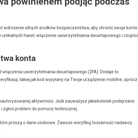
twa powinienem podjąć podczas
st wdrożenie silnych środków bezpieczeństwa, aby chronić swoje konto
 unikalnych haseł, włączenie uwierzytelniania dwuetapowego i czujno
stwa konta
d włączenia uwierzytelniania dwuetapowego (2FA). Dodaje to
fikacji, takiej jak kod wysyłany na Twoje urządzenie mobilne, oprócz
ieautoryzowanej aktywności. Jeśli zauważysz jakiekolwiek podejrzane
 i zgłoś problem do pomocy technicznej.
 które proszą o dane osobowe. Zawsze weryfikuj tożsamość nadawcy
.