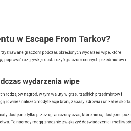
rom
arkov:
rodki
ezpieczeństwa,
ezpieczeństwo
entu w Escape From Tarkov?
onta,
wiadomość
hishingu
przyznawane graczom podczas określonych wydarzeń wipe, które
ogą poprawić rozgrywkę i dostarczyć graczom cennych przedmiotów i
odczas wydarzenia wipe
h rodzajów nagród, w tym waluty w grze, rzadkich przedmiotów i
również należeć modyfikacje broni, zapasy zdrowia i unikalne skórki.
ty dostępne tylko przez ograniczony czas, które nie są dostępne poz
ctwa. Te nagrody mogą znacznie zwiększyć doświadczenie i możliwośc