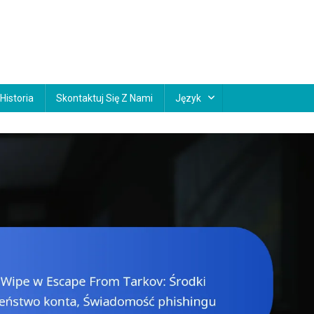
Historia
Skontaktuj Się Z Nami
Język